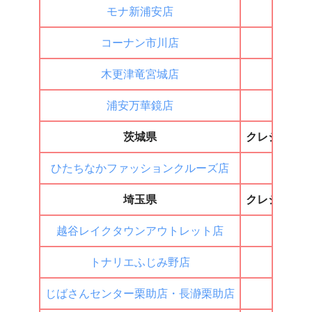
モナ新浦安店
×
コーナン市川店
×
木更津竜宮城店
◯
浦安万華鏡店
◯
茨城県
クレジット
ひたちなかファッションクルーズ店
×
埼玉県
クレジット
越谷レイクタウンアウトレット店
×
トナリエふじみ野店
◯
じばさんセンター栗助店・長瀞栗助店
×