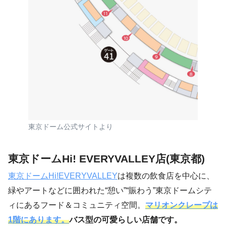
東京ドーム公式サイトより
東京ドームHi! EVERYVALLEY店(東京都)
東京ドームHi!EVERYVALLEY
は複数の飲食店を中心に、
緑やアートなどに囲われた“憩い”“賑わう”東京ドームシテ
ィにあるフード＆コミュニティ空間。
マリオンクレープは
1階にあります。
バス型の可愛らしい店舗です。