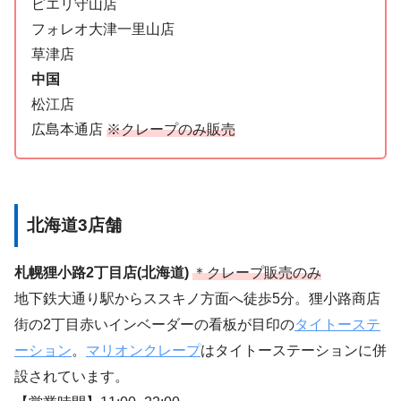
ピエリ守山店
フォレオ大津一里山店
草津店
中国
松江店
広島本通店
※クレープのみ販売
北海道3店舗
札幌狸小路2丁目店(北海道)
＊クレープ販売のみ
地下鉄大通り駅からススキノ方面へ徒歩5分。狸小路商店
街の2丁目赤いインベーダーの看板が目印の
タイトーステ
ーション
。
マリオンクレープ
はタイトーステーションに併
設されています。