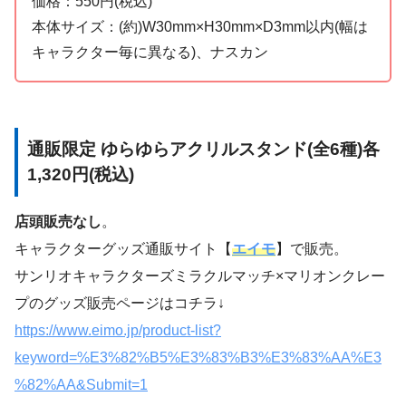
価格：550円(税込)
本体サイズ：(約)W30mm×H30mm×D3mm以内(幅は
キャラクター毎に異なる)、ナスカン
通販限定 ゆらゆらアクリルスタンド(全6種)
各
1,320円(税込)
店頭販売なし
。
キャラクターグッズ通販サイト【
エイモ
】で販売。
サンリオキャラクターズミラクルマッチ×マリオンクレー
プのグッズ販売ページはコチラ↓
https://www.eimo.jp/product-list?
keyword=%E3%82%B5%E3%83%B3%E3%83%AA%E3
%82%AA&Submit=1