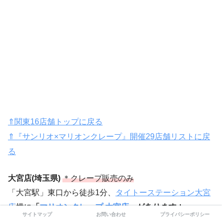
⇑関東16店舗トップに戻る
⇑『サンリオ×マリオンクレープ』開催29店舗リストに戻
る
大宮店(埼玉県)
＊クレープ販売のみ
「大宮駅」東口から徒歩1分、
タイトーステーション大宮
店
横に
「
マリオンクレープ 大宮店
」があります
！
サイトマップ
お問い合わせ
プライバシーポリシー
【営業時間】10:00〜22:00